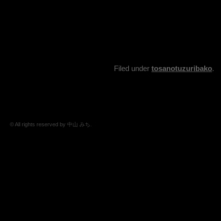
Filed under
tosanotuzuribako
.
© All rights reserved by 中山 みち.