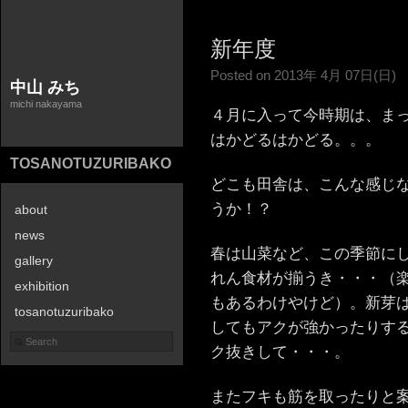
新年度
Posted on 2013年 4月 07日(日)
中山 みち
michi nakayama
４月に入って今時期は、ま
はかどるはかどる。。。
TOSANOTUZURIBAKO
どこも田舎は、こんな感じ
うか！？
about
news
春は山菜など、この季節に
gallery
れん食材が揃うき・・・（
exhibition
もあるわけやけど）。新芽
tosanotuzuribako
してもアクが強かったりす
contact
ク抜きして・・・。
またフキも筋を取ったりと