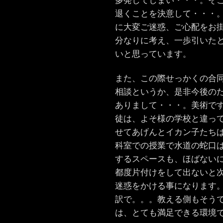
多発してしまい・・・。そ
退くことを決意して・・・
に大変ご迷惑、ご心配をお
分なりに考え、一歩引いた
いと思っています。
また、この際せっかくの合
相談というか、是非今後の
ありまして・・・。美術で
徒は、よそ様の学校と違っ
せてあげんとイカン子たち
科室での授業で水道の蛇口
するスペースも、ほばない
都度片付けをして出ないと
迷惑をかける事になります
訳で。。。教える側もそう
は、とても満足できる環境