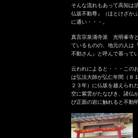
そんな流れもあって高知は
仏坂不動尊』（ほとけざか
に通い・・・。
真言宗泉涌寺派 光明峯寺
ているものの、地元の人は
不動さん』と呼んで慕って
云われによると・・・この
は弘法大師が弘仁年間（８
２３年）に仏坂を越えられ
空に紫雲がたなびき、諸仏
び正面の岩に触れると不動