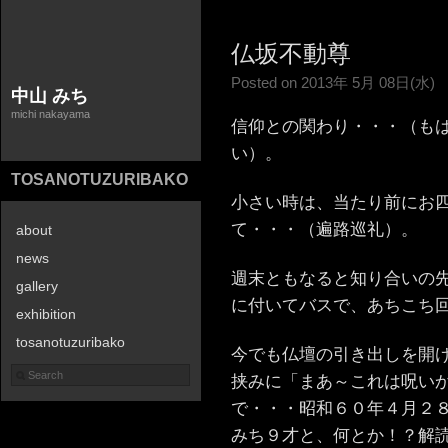
仏坂不動尊
Posted on 2013年 5月 08日(水)
中山 みち
michi nakayama
信仰との関わり・・・（も
い）。
TOSANOTUZURIBAKO
小さい時は、当たり前にお
て・・・（遍路巡礼）。
about
news
週末ともなると知り合いの
gallery
に付いてバスで、あちこち
exhibition
tosanotuzuribako
今でも仏壇の引き出しを開
contact
挟みに「まあ～これは呪い
で・・・昭和６０年４月２
みち９才と、何とか！？解