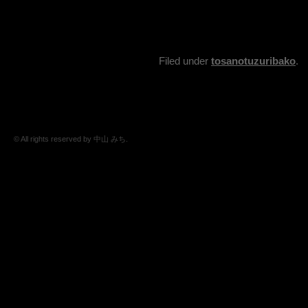
Filed under
tosanotuzuribako
.
© All rights reserved by 中山 みち.