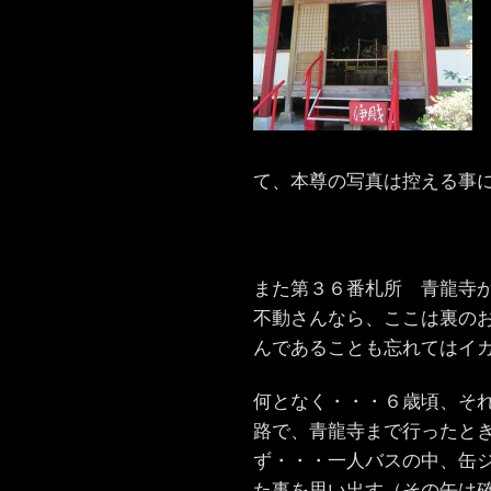
て、本尊の写真は控える事
また第３６番札所 青龍寺
不動さんなら、ここは裏の
んであることも忘れてはイ
何となく・・・６歳頃、そ
路で、青龍寺まで行ったと
ず・・・一人バスの中、缶
た事を思い出す（その缶は確