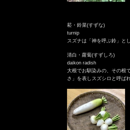
菘・鈴菜(すずな)
turnip
スズナは「神を呼ぶ鈴」と
清白・蘿蔔(すずしろ)
daikon radish
大根でお馴染みの、その根
さ」を表しスズシロと呼ば