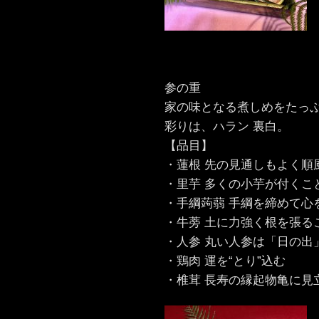
参の重
家の味となる煮しめをたっ
彩りは、ハラン 裏白。
【品目】
・蓮根 先の見通しもよく順
・里芋 多くの小芋が付くこ
・手綱蒟蒻 手綱を締めて心
・牛蒡 土に力強く根を張る
・人参 丸い人参は「日の出
・鶏肉 運を“とり”込む
・椎茸 長寿の縁起物亀に見