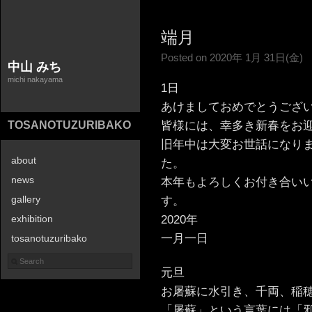
端月
Posted on 2020年 1月 31日(金)
中山 みち
michi nakayama
1日
あけましておめでとうござ
皆様には、幸多き新春をお
TOSANOTUZURIBAKO
旧年中は大変お世話になり
about
た。
news
本年もよろしくお付き合い
gallery
す。
2020年
exhibition
一月一日
tosanotuzuribako
contact
元旦
お屠蘇に水引き、千両、稲
「屠蘇」という言葉には「