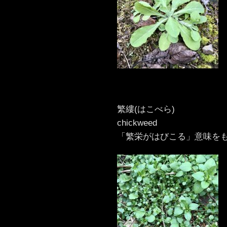
繁縷(はこべら)
chickweed
「繁栄がはびこる」意味を