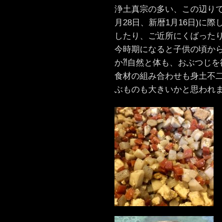
浄土真宗の多い、この辺りで
月28日、新暦1月16日)に
したり、ご近所にくばった
今時期になると子供の頃か
か⁈自然と体も、おぶつじを
食材の組み合わせも身土不
ぶものも大きいかと思われ