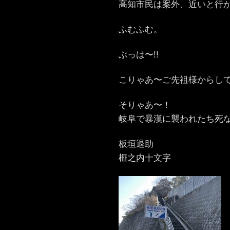
高知市民は案外、近いと行
ふむふむ。
ぶっは〜!!
こりゃあ〜ご先祖様からし
そりゃあ〜！
岐阜で暴漢に襲われたち死な
板垣退助
榧之内十文字