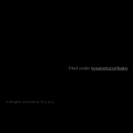
Filed under
tosanotuzuribako
.
© All rights reserved by 中山 みち.