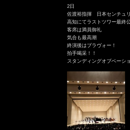
2日
佐渡裕指揮 日本センチュリ
高知にてラストツワー最終
客席は満員御礼
気合も最高潮
終演後はブラヴォー！
拍手喝采！！
スタンディングオブベーシ