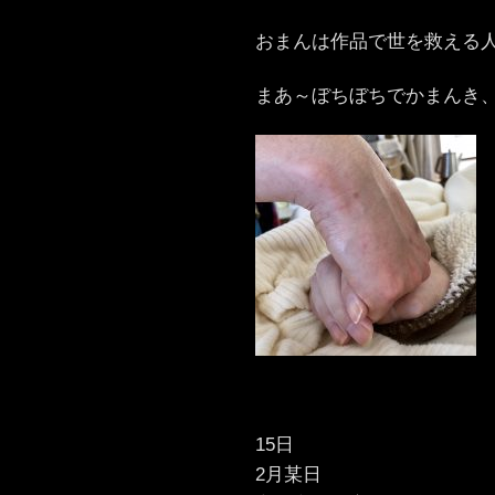
おまんは作品で世を救える
まあ～ぼちぼちでかまんき
15日
2月某日