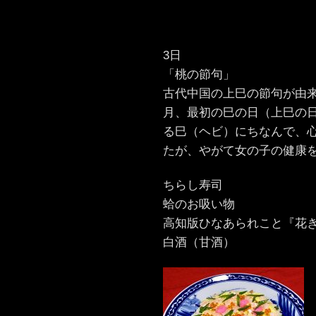
3日
「桃の節句」
古代中国の上巳の節句が由
月、最初の巳の日（上巳の
る巳（ヘビ）にちなんで、
たが、やがて女の子の健康
ちらし寿司
蛤のお吸い物
高知版ひなあられこと『花
白酒（甘酒）