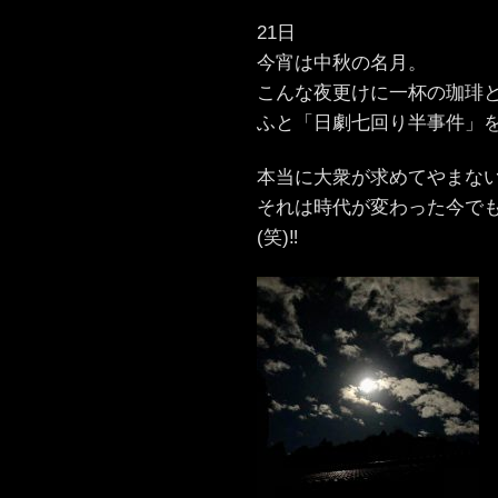
21日
今宵は中秋の名月。
こんな夜更けに一杯の珈琲
ふと「日劇七回り半事件」
本当に大衆が求めてやまな
それは時代が変わった今で
(笑)‼︎