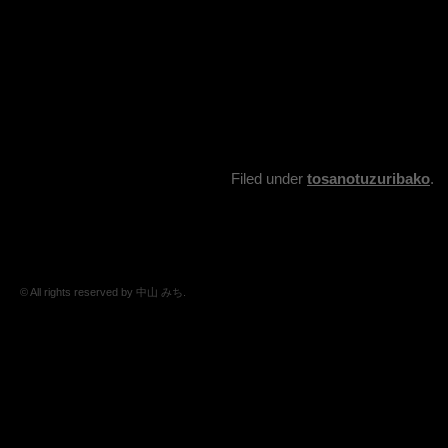
Filed under
tosanotuzuribako
.
© All rights reserved by 中山 みち.