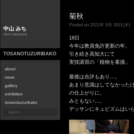
菊秋
Posted on 2021年 9月 30日(木)
中山 みち
michi nakayama
18日
今年は教員免許更新の年。
引き続き高知大にて
TOSANOTUZURIBAKO
実技講習の「植物を素描」
about
最後は合評もあり…。
news
あまり意識はしてなかった
gallery
の仕上がりに。
exhibition
みともない…。
tosanotuzuribako
デッサンにキュビズムはい
contact