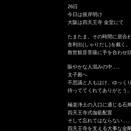
26日
今日は彼岸明け
大阪は四天王寺 金堂にて
たまたま、その時間に居合
舎利出(しゃりだし)を戴く。
救世観音菩薩に手を合わせ
賑やかな人混みの中…。
太子殿へ
不思議と人もはけ、ゆっく
待っててくれてありがとう
極楽浄土の入口に通じる石
四天王寺式伽藍配置
そして忘れてはならない…
四天王寺を支える大事な金