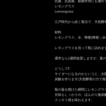
抗菌、抗真菌、殺菌作用にも優れ
レモングラス
Lemongrass
江戸時代から続く製法で、天然酵
材料
レモングラス、水、蜂蜜(蜂蜜→水の
レモングラスを洗って瓶に詰めま
通常なら1週間放置しますが、夏の
どうして⁉︎
サイダーになるのかというと…太
炭酸を作ります(天然酵母の力で発
瓶の蓋を開けた瞬間にレモングラ
甘味もしっかりの、ほんのり微炭
スッキリ感も味わえます。