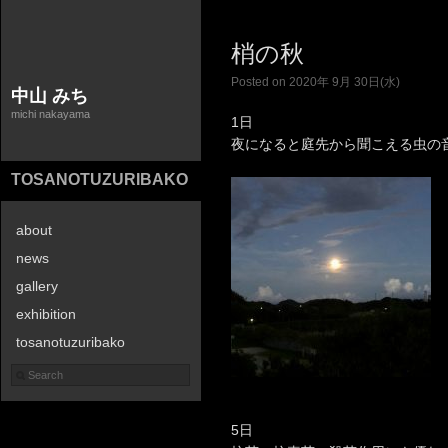
梢の秋
Posted on 2020年 9月 30日(水)
中山 みち
michi nakayama
1日
夜になると庭先から聞こえる虫の
TOSANOTUZURIBAKO
about
news
gallery
exhibition
tosanotuzuribako
contact
5日