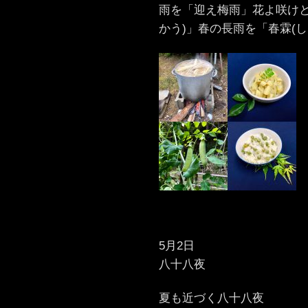
雨を「迎え梅雨」花よ咲けと
かう)」春の長雨を「春霖(
5月2日
八十八夜
夏も近づく八十八夜