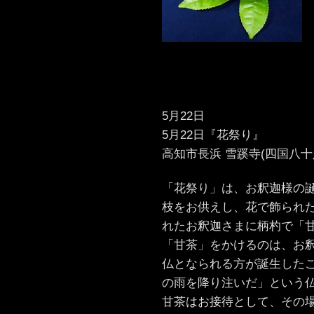
5月22日
5月22日『花祭り』
高知市長浜 雪蹊寺(四国八十
「花祭り」は、お釈迦様の
枝をお供えし、花で飾られた
れたお釈迦さまに柄杓で「
「甘茶」をかけるのは、お
仏となられる方が誕生した
の雨を降り注いだ」という
甘茶はお接待として、その