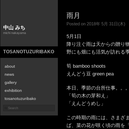
雨月
Posted on 2018年 5月 31日(木)
中山 みち
michi nakayama
5月1日
降り注ぐ雨は天からの贈り
野にも畑にも活気が訪れる
TOSANOTUZURIBAKO
筍 bamboo shoots
about
えんどう豆 green pea
news
gallery
本日、季節の台所仕事。。
exhibition
「筍の木の芽和え」
tosanotuzuribako
「えんどうめし」
contact
この時期の雨には、さまざ
ば、菜の花が咲く頃の雨を「