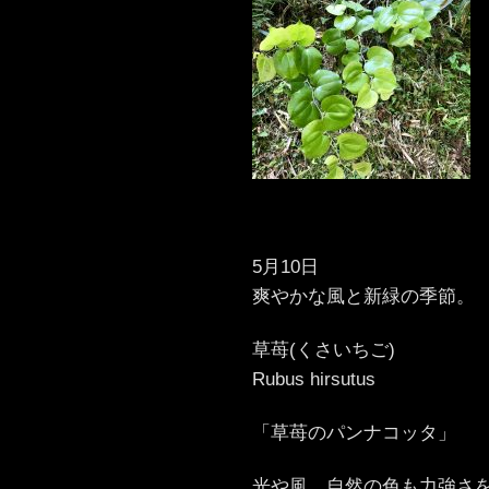
5月10日
爽やかな風と新緑の季節。
草苺(くさいちご)
Rubus hirsutus
「草苺のパンナコッタ」
光や風、自然の色も力強さ