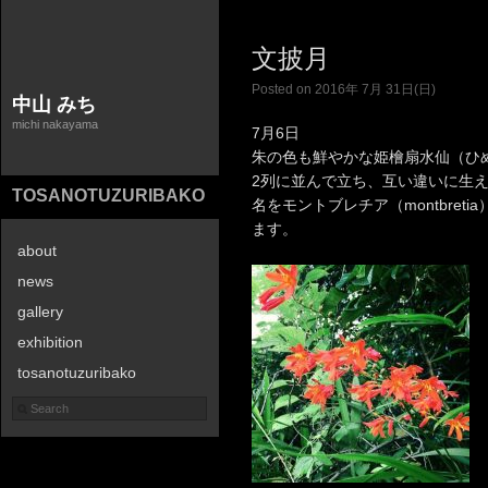
文披月
Posted on 2016年 7月 31日(日)
中山 みち
michi nakayama
7月6日
朱の色も鮮やかな姫檜扇水仙（ひ
2列に並んで立ち、互い違いに生
TOSANOTUZURIBAKO
名をモントブレチア（montbre
ます。
about
news
gallery
exhibition
tosanotuzuribako
contact