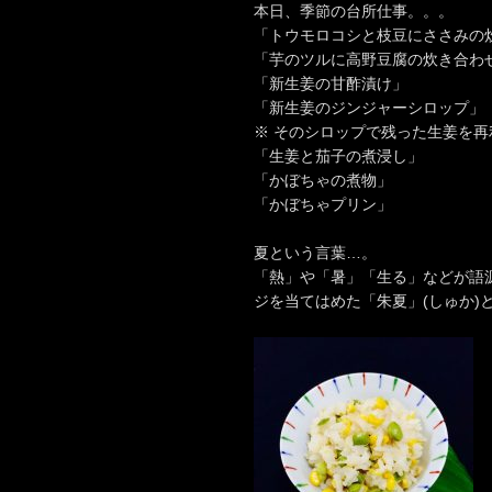
本日、季節の台所仕事。。。
「トウモロコシと枝豆にささみの
「芋のツルに高野豆腐の炊き合わ
「新生姜の甘酢漬け」
「新生姜のジンジャーシロップ」
※ そのシロップで残った生姜を再
「生姜と茄子の煮浸し」
「かぼちゃの煮物」
「かぼちゃプリン」
夏という言葉…。
「熱」や「暑」「生る」などが語
ジを当てはめた「朱夏」(しゅか)