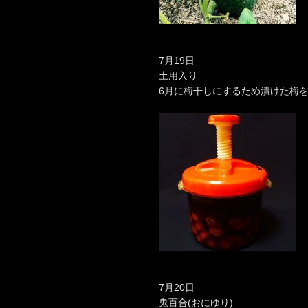
7月19日
土用入り
6月に梅干しにするため漬けた梅
7月20日
鬼百合(おにゆり)