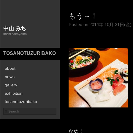
もう～！
Posted on 2014年 10月 31日(金)
中山 みち
michi nakayama
TOSANOTUZURIBAKO
about
news
gallery
exhibition
tosanotuzuribako
contact
なぬ！