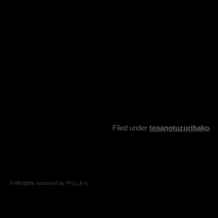
Filed under
tosanotuzuribako
.
© All rights reserved by 中山 みち.