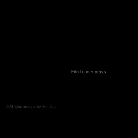
Filed under
news
.
© All rights reserved by 中山 みち.