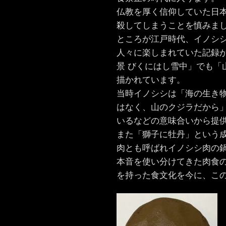
仏教を厚く信仰していた日
殺してしまうことを慎みま
ところが江戸時代、イノシ
人々に楽しまれていた記録
景 びくにはし雪中」でも「
描かれています。
当時イノシシは「海の生き
はなく、山のクジラだから
いるなどの意味合いから提
また「獅子に牡丹」という
肉とも呼ばれイノシシ肉の
本音を使い分けてきた肉食
を持った食文化を今に、こ