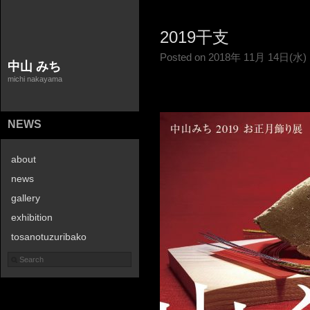
2019干支
Posted on 2018年 11月 14日(水)
中山 みち
michi nakayama
NEWS
about
news
gallery
exhibition
tosanotuzuribako
contact