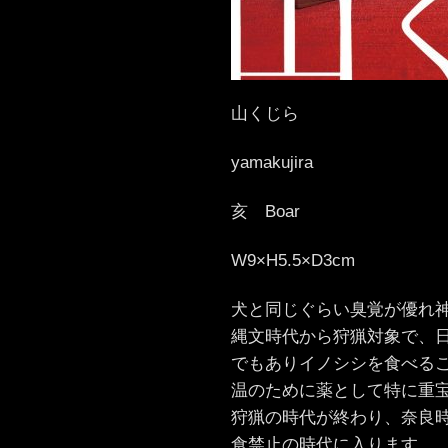
山くじら
yamakujira
亥 Boar
W9×H5.5×D3cm
犬と同じぐらい臭覚が優れ
縄文時代から狩猟対象で、
でもありイノシシを食べる
温のために薬として特に重
狩猟の時代が終わり、奈良
食禁止の時代に入ります。