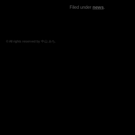
Filed under
news
.
© All rights reserved by 中山 みち.