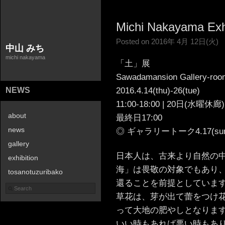
Michi Nakayama Exhi
Posted on 2016年 4月 12日(火)
中山 みち
michi nakayama
「土」展
Sawadamansion Gallery-roo
2016.4.14(thu)-26(tue)
NEWS
11:00-18:00 | 20日(水曜休廊)
about
最終日17:00
news
◎ ギャラリートーク4.17(sun) 
gallery
日本人は、古来より自然の
exhibition
海」は畏敬の対象でもあり
tosanotuzuribako
還ることを前提としていま
contact
草花は、芽が出て蕾をつけ
って大地の肥やしとなりま
いい時もあれば悪い時もあ