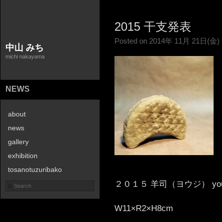
2015 干支発表
Posted on 2014年 11月 21日(金)
中山 みち
michi nakayama
NEWS
about
news
gallery
exhibition
tosanotuzuribako
２０１５ 羊司（ヨウジ） youj
contact
W11
×R2×H8
cm