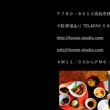
〒７８０－８０１０高知市
※駐車場あり TEL&FAX
http://forest-studio.com
info@forest-studio.com
ＡＭ１１：００からＰＭ６：