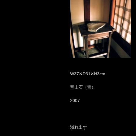
W37✕D31✕H3cm
竜山石（青）
2007
溢れ出す