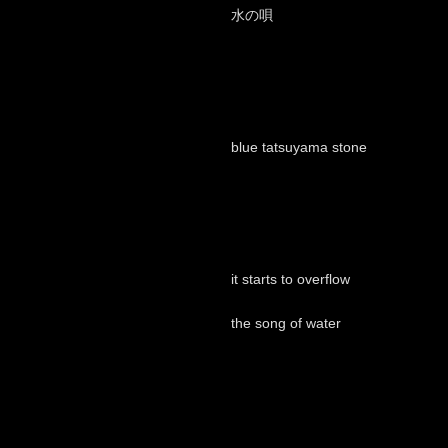
水の唄
blue tatsuyama stone
it starts to overflow
the song of water