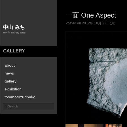
一面 One Aspect
Posted on 2012年 10月 22日(月)
中山 みち
michi nakayama
GALLERY
about
news
gallery
exhibition
tosanotuzuribako
contact